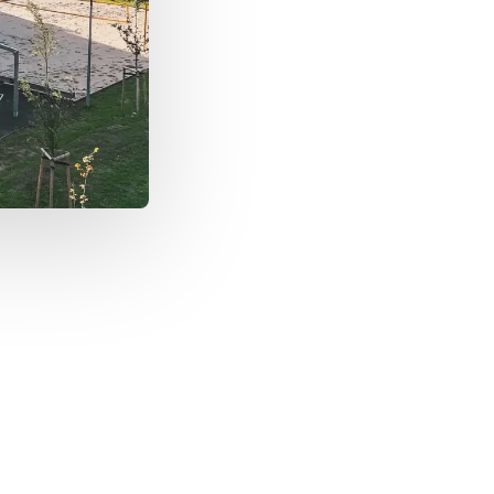
, Sie und Ihr/e Kind/er zur Mittagsverpfleg
 Sekundarschulstandort Allee der Kosmonaut
rfen. Täglich bieten wir zwei Mittagsmenüs s
regionalen, saisonal frischen und einwandf
ie frisch vor Ort - also direkt in der Schule -
können sich die Schüler an Free-Flow-Theken