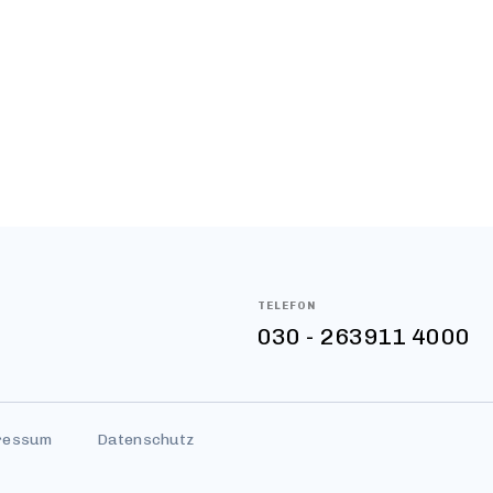
stellten Menüs und dazu gehörenden Kompone
für den VitaPoint – ein Frischebuffet mit mun
Obst-, Gemüse-, Salat- und Dessertvariatione
großen Hunger und Durst zwischendurch hält 
ere warme bzw. kalte Snacks und Getränke be
TELEFON
030 - 263911 4000
ressum
Datenschutz