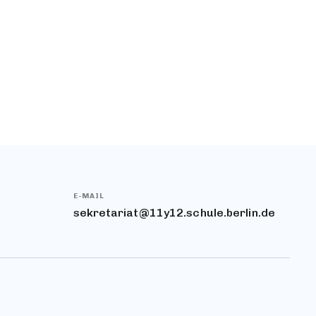
nten bedienen.
dgerecht
n. Und für den
auch der
reit.
E-MAIL
sekretariat@11y12.schule.berlin.de