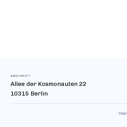
mit den vorbe
Das gilt auch 
angerichteten 
kleinen bzw. 
FoodPoint leck
ANSCHRIFT
Allee der Kosmonauten 22
10315 Berlin
Imp