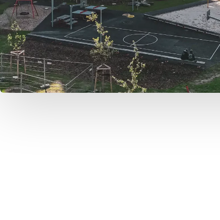
Wir freuen uns
28.04.2025 am
begrüßen zu dü
Pastamenü aus 
Produkten an, d
werden. Dabei 