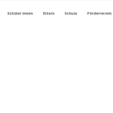
Schüler:innen
Eltern
Schule
Förderverein
STELLV. S
Herr Ch