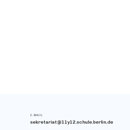
hen,
dann bei den noch
Ihr
unentschlossenen und
Kommen!
em die
wissbegierigen sein, die noch
tag
überlegen, an welche Schule
s
ihr Kind im Schuljahr
2025/2026 gehen kann.
E-MAIL
sekretariat@11y12.schule.berlin.de