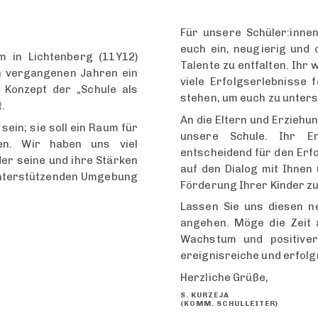
Für unsere Schüler:innen
euch ein, neugierig und 
 in Lichtenberg (11Y12)
Talente zu entfalten. Ih
n vergangenen Jahren ein
viele Erfolgserlebnisse
Konzept der „Schule als
stehen, um euch zu unters
.
An die Eltern und Erziehu
sein; sie soll ein Raum für
unsere Schule. Ihr E
den. Wir haben uns viel
entscheidend für den Erf
er seine und ihre Stärken
auf den Dialog mit Ihnen
 unterstützenden Umgebung
Förderung Ihrer Kinder zu
Lassen Sie uns diesen n
angehen. Möge die Zeit 
Wachstum und positiver
ereignisreiche und erfolgr
Herzliche Grüße,
S. KURZEJA
(KOMM. SCHULLEITER)