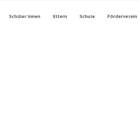
Schüler:innen
Eltern
Schule
Förderverein
adung zum
13. NOV. 202
er offenen
16:00 UHR - 19:00 UH