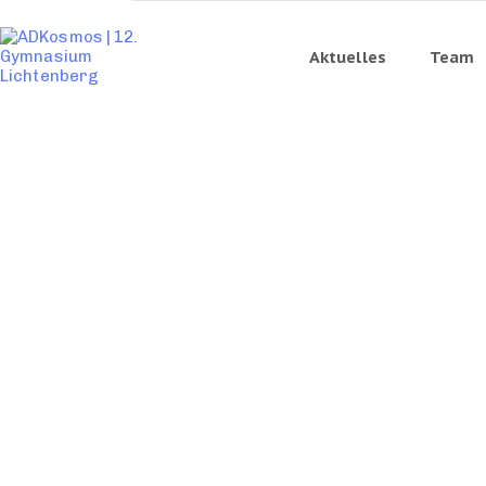
Aktuelles
Team
Einl
Tag der offenen
EINLADUNG
Tag d
Tür
Tür