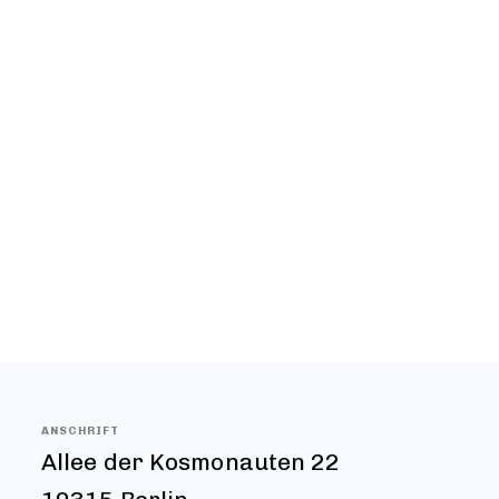
vorstellen – Sie haben an diesem Tag zw
Möglichkeit, sich die Arbeitsergebnisse
den ersten Projekten anzusehen, das Sch
Führung zu erkunden und mit den Eltern,
Lehrkräften ins Gespräch zu kommen.
ANSCHRIFT
Allee der Kosmonauten 22