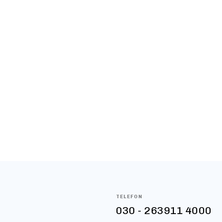
ischen 16 und 19 Uhr die
über Möglichkeiten zu sprec
 unserer Schüler:innen aus
wie die Schule auch zu einem
ulhaus mit einer kleinen
Lebensort werden kann, in d
 Schüler:innen und den
Schüler:innen über den Ganz
einen großen Teil ihres Tage
verbringen.
TELEFON
030 - 263911 4000